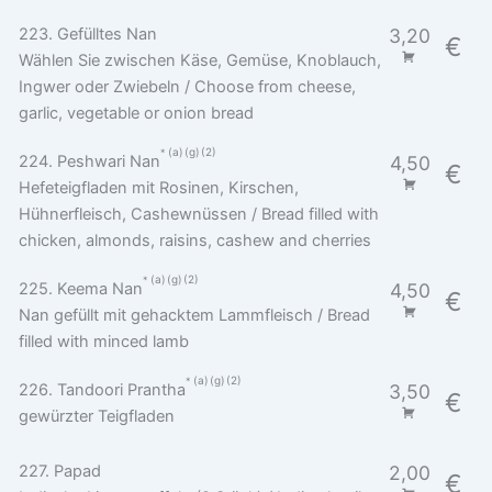
223. Gefülltes Nan
3,20
€
Wählen Sie zwischen Käse, Gemüse, Knoblauch,
Ingwer oder Zwiebeln / Choose from cheese,
garlic, vegetable or onion bread
a
g
2
224. Peshwari Nan
4,50
€
Hefeteigfladen mit Rosinen, Kirschen,
Hühnerfleisch, Cashewnüssen / Bread filled with
chicken, almonds, raisins, cashew and cherries
a
g
2
225. Keema Nan
4,50
€
Nan gefüllt mit gehacktem Lammfleisch / Bread
filled with minced lamb
a
g
2
226. Tandoori Prantha
3,50
€
gewürzter Teigfladen
227. Papad
2,00
€