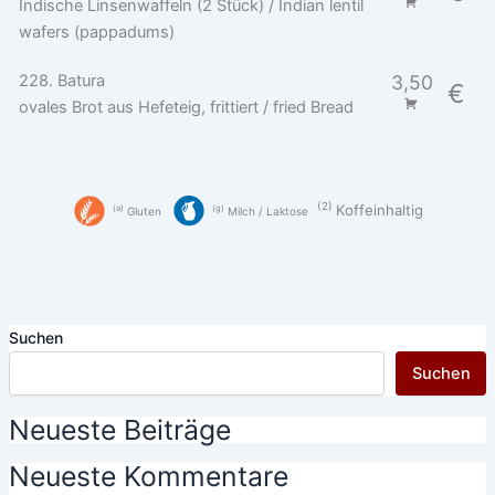
Indische Linsenwaffeln (2 Stück) / Indian lentil
wafers (pappadums)
228. Batura
3,50
€
ovales Brot aus Hefeteig, frittiert / fried Bread
2
Koffeinhaltig
a
g
Gluten
Milch / Laktose
Suchen
Suchen
Neueste Beiträge
Neueste Kommentare