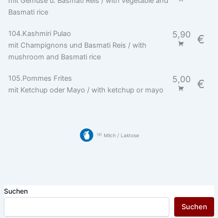
mit Gemüse u. Basmati Reis / with vegetable and
Basmati rice
104.Kashmiri Pulao
5,90
€
mit Champignons und Basmati Reis / with
mushroom and Basmati rice
105.Pommes Frites
5,00
€
mit Ketchup oder Mayo / with ketchup or mayo
g
Milch / Laktose
Suchen
Suchen