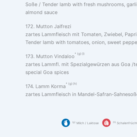
Soße / Tender lamb with fresh mushrooms, garlic
almond sauce
172. Mutton Jalfrezi
zartes Lammfleisch mit Tomaten, Zwiebel, Paprik
Tender lamb with tomatoes, onion, sweet pepper
g
l
173. Mutton Vindaloo
zartes Lammfl. mit Spezialgewürzen aus Goa /t
special Goa spices
g
h
174. Lamm Korma
zartes Lammfleisch in Mandel-Safran-Sahnesoß
g
h
Milch / Laktose
Schalenfrüch