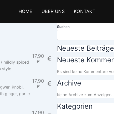
HOME
ÜBER UNS
KONTAKT
Suchen
Neueste Beiträge
17,90
€
Neueste Kommen
/ mildly spiced
 style
Es sind keine Kommentare vo
17,90
Archive
€
gwer, Knobl.
th ginger, garlic
Keine Archive zum Anzeigen.
Kategorien
17,90