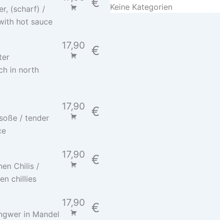
€
Keine Kategorien
r, (scharf) /
with hot sauce
17,90
€
ter
ch in north
17,90
€
soße / tender
ce
17,90
€
en Chilis /
n chillies
17,90
€
Ingwer in Mandel