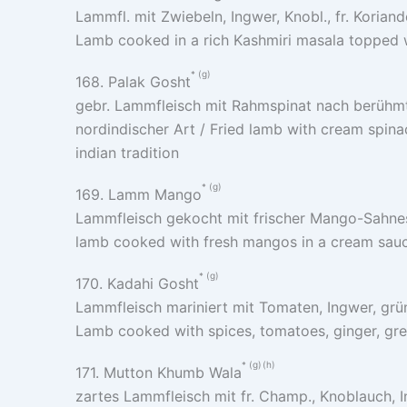
Lammfl. mit Zwiebeln, Ingwer, Knobl., fr. Koriande
Lamb cooked in a rich Kashmiri masala topped 
g
168. Palak Gosht
gebr. Lammfleisch mit Rahmspinat nach berühm
nordindischer Art / Fried lamb with cream spina
indian tradition
g
169. Lamm Mango
Lammfleisch gekocht mit frischer Mango-Sahne
lamb cooked with fresh mangos in a cream sau
g
170. Kadahi Gosht
Lammfleisch mariniert mit Tomaten, Ingwer, grün
Lamb cooked with spices, tomatoes, ginger, gree
g
h
171. Mutton Khumb Wala
zartes Lammfleisch mit fr. Champ., Knoblauch, 