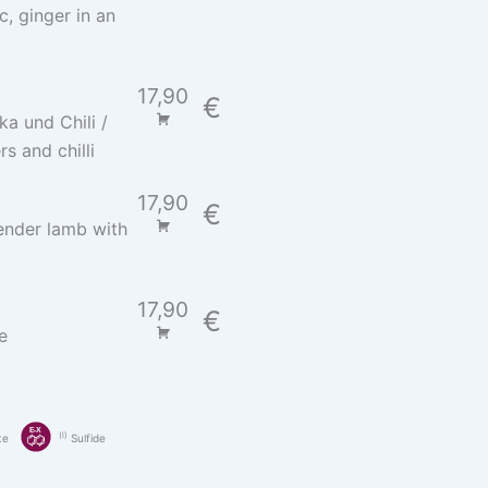
, ginger in an
17,90
€
a und Chili /
s and chilli
17,90
€
ender lamb with
17,90
€
e
l
te
Sulfide