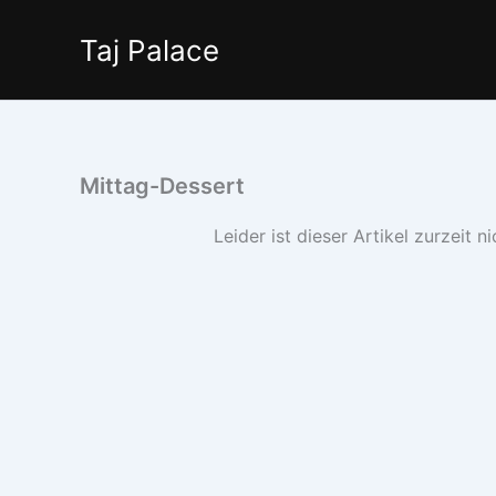
Zum
Inhalt
Taj Palace
springen
Mittag-Dessert
Leider ist dieser Artikel zurzeit n