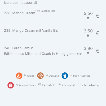
ice cream (seasonal)
e
g
1
8
11
238. Mango Cream
5,50
€
239. Mango Cream mit Vanille Eis
3,50
€
240. Gulab Jamun
3,90
€
Bällchen aus Milch und Quark in Honig gebacken
a
e
g
Gluten
Erdnüsse
Milch / Laktose
1
8
11
Farbstoff
Phosphat
chininhaltig
h
Schalenfrüchte