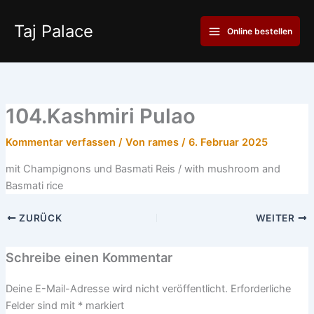
Zum
Main
Inhalt
Taj Palace
Online bestellen
Menu
springen
104.Kashmiri Pulao
Kommentar verfassen
/ Von
rames
/
6. Februar 2025
mit Champignons und Basmati Reis / with mushroom and
Basmati rice
ZURÜCK
WEITER
Schreibe einen Kommentar
Deine E-Mail-Adresse wird nicht veröffentlicht.
Erforderliche
Felder sind mit
*
markiert