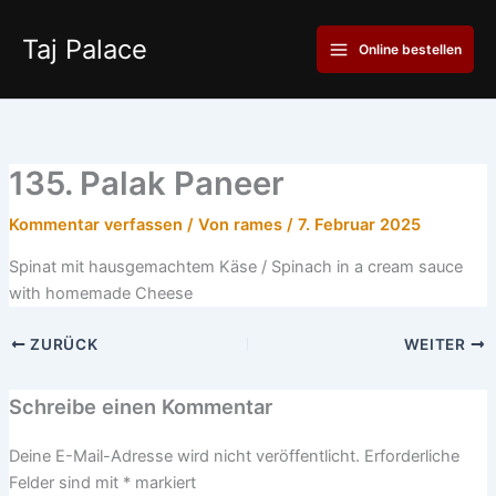
Zum
Main
Inhalt
Taj Palace
Online bestellen
Menu
springen
135. Palak Paneer
Kommentar verfassen
/ Von
rames
/
7. Februar 2025
Spinat mit hausgemachtem Käse / Spinach in a cream sauce
with homemade Cheese
ZURÜCK
WEITER
Schreibe einen Kommentar
Deine E-Mail-Adresse wird nicht veröffentlicht.
Erforderliche
Felder sind mit
*
markiert