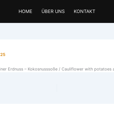
HOME
ÜBER UNS
KONTAKT
025
einer Erdnuss – Kokosnusssoße / Cauliflower with potatoes