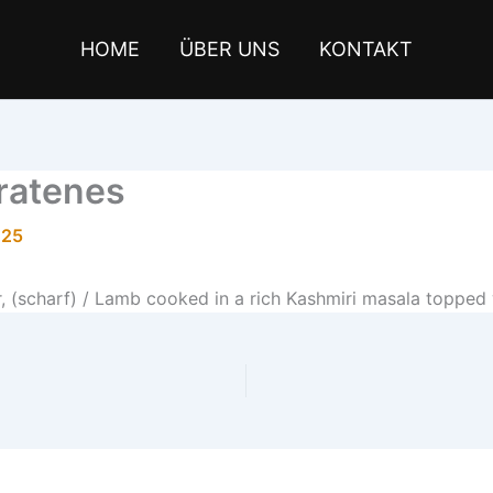
HOME
ÜBER UNS
KONTAKT
ratenes
025
er, (scharf) / Lamb cooked in a rich Kashmiri masala topped