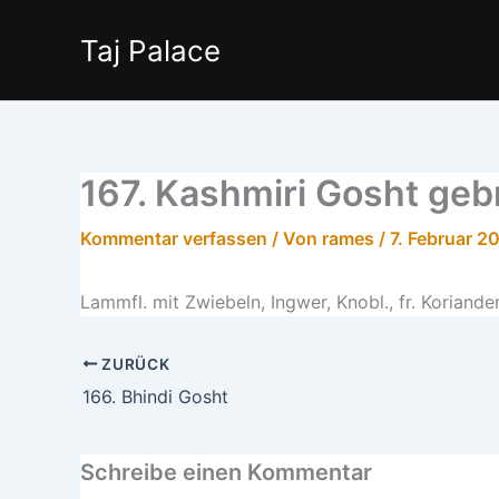
Zum
Inhalt
Taj Palace
springen
167. Kashmiri Gosht geb
Kommentar verfassen
/ Von
rames
/
7. Februar 2
Lammfl. mit Zwiebeln, Ingwer, Knobl., fr. Koriand
ZURÜCK
166. Bhindi Gosht
Schreibe einen Kommentar