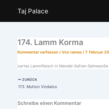
Zum
Inhalt
Taj Palace
springen
174. Lamm Korma
Kommentar verfassen
/ Von
rames
/
7. Februar 2
zartes Lammfleisch in Mandel-Safran-Sahnesoße
ZURÜCK
173. Mutton Vindaloo
Schreibe einen Kommentar