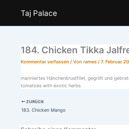
Zum
Inhalt
Taj Palace
springen
184. Chicken Tikka Jalfr
Kommentar verfassen
/ Von
rames
/
7. Februar 2
mariniertes Hänchenbrustfilet, gegrillt und gebrat
tomatoes with exotic herbs
ZURÜCK
183. Chicken Mango