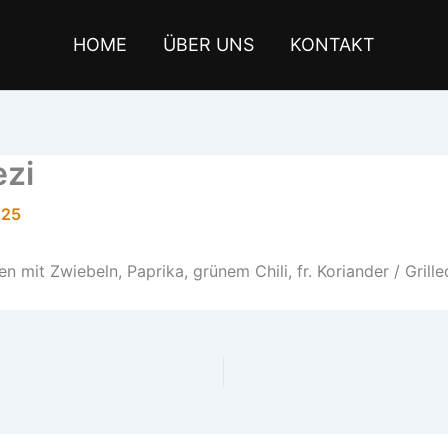
HOME
ÜBER UNS
KONTAKT
ezi
025
en mit Zwiebeln, Paprika, grünem Chili, fr. Koriander / Gril