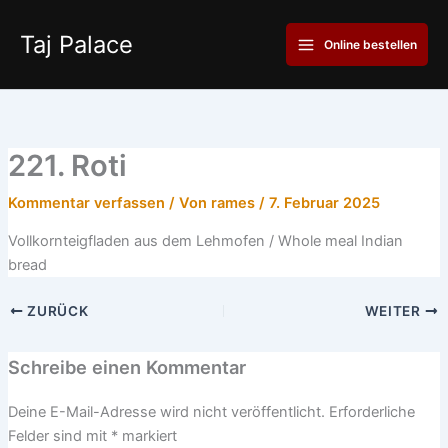
Zum
Main
Inhalt
Taj Palace
Online bestellen
Menu
springen
221. Roti
Kommentar verfassen
/ Von
rames
/
7. Februar 2025
Vollkornteigfladen aus dem Lehmofen / Whole meal Indian
bread
ZURÜCK
WEITER
Schreibe einen Kommentar
Deine E-Mail-Adresse wird nicht veröffentlicht.
Erforderliche
Felder sind mit
*
markiert