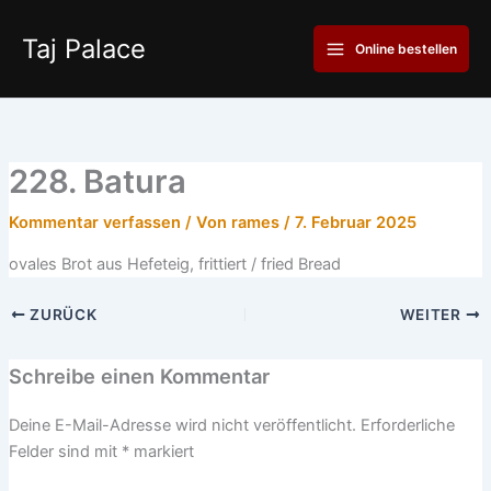
Zum
Main
Inhalt
Taj Palace
Online bestellen
Menu
springen
228. Batura
Kommentar verfassen
/ Von
rames
/
7. Februar 2025
ovales Brot aus Hefeteig, frittiert / fried Bread
ZURÜCK
WEITER
Schreibe einen Kommentar
Deine E-Mail-Adresse wird nicht veröffentlicht.
Erforderliche
Felder sind mit
*
markiert