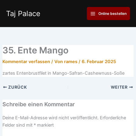
Zum
Main
Inhalt
Taj Palace
Online bestellen
Menu
springen
35. Ente Mango
Kommentar verfassen
/ Von
rames
/
6. Februar 2025
zartes Entenbrustfilet in Mango-Safran-Cashewnuss-Soße
ZURÜCK
WEITER
Schreibe einen Kommentar
Deine E-Mail-Adresse wird nicht veröffentlicht.
Erforderliche
Felder sind mit
*
markiert