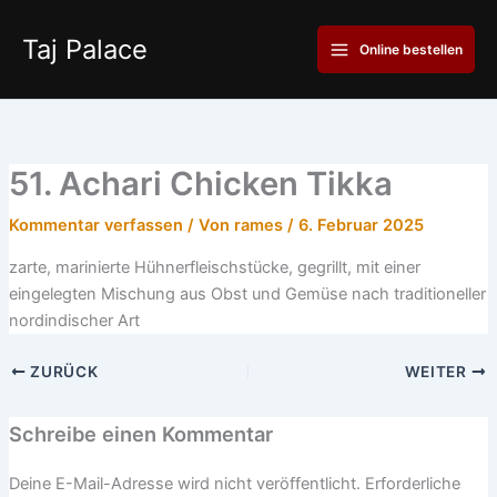
Zum
Main
Inhalt
Taj Palace
Online bestellen
Menu
springen
51. Achari Chicken Tikka
Kommentar verfassen
/ Von
rames
/
6. Februar 2025
zarte, marinierte Hühnerfleischstücke, gegrillt, mit einer
eingelegten Mischung aus Obst und Gemüse nach traditioneller
nordindischer Art
ZURÜCK
WEITER
Schreibe einen Kommentar
Deine E-Mail-Adresse wird nicht veröffentlicht.
Erforderliche