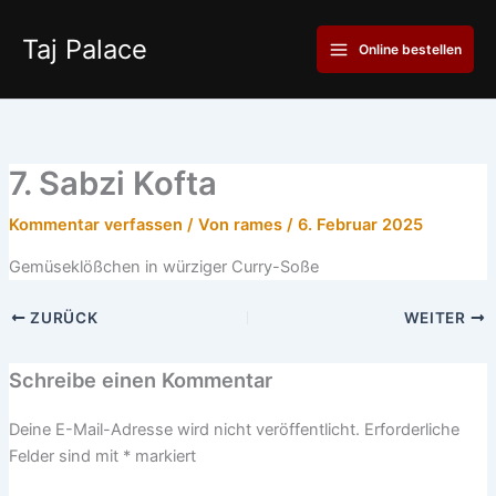
Zum
Main
Inhalt
Taj Palace
Online bestellen
Menu
springen
7. Sabzi Kofta
Kommentar verfassen
/ Von
rames
/
6. Februar 2025
Gemüseklößchen in würziger Curry-Soße
ZURÜCK
WEITER
Schreibe einen Kommentar
Deine E-Mail-Adresse wird nicht veröffentlicht.
Erforderliche
Felder sind mit
*
markiert