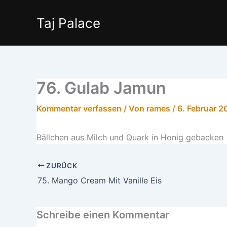
Zum
Inhalt
Taj Palace
springen
76. Gulab Jamun
Kommentar verfassen
/ Von
rames
/
6. Februar 2
Bällchen aus Milch und Quark in Honig gebacken
ZURÜCK
75. Mango Cream Mit Vanille Eis
Schreibe einen Kommentar