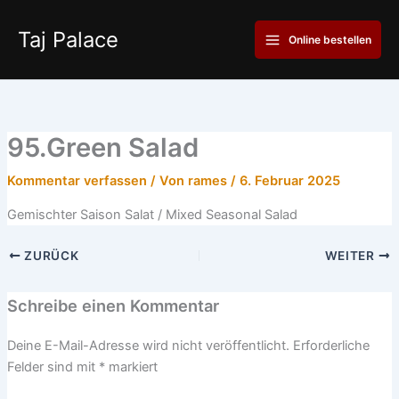
Zum
Main
Inhalt
Taj Palace
Online bestellen
Menu
springen
95.Green Salad
Kommentar verfassen
/ Von
rames
/
6. Februar 2025
Gemischter Saison Salat / Mixed Seasonal Salad
ZURÜCK
WEITER
Schreibe einen Kommentar
Deine E-Mail-Adresse wird nicht veröffentlicht.
Erforderliche
Felder sind mit
*
markiert