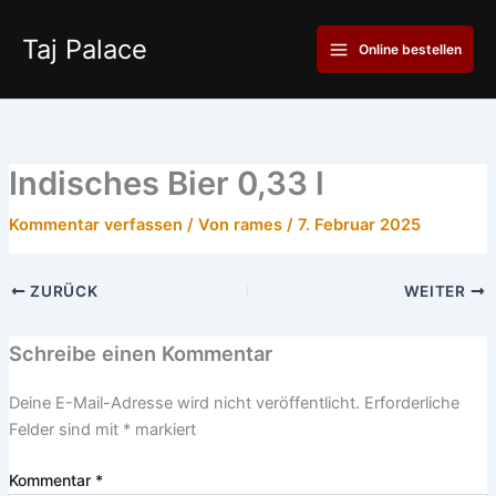
Zum
Main
Inhalt
Taj Palace
Online bestellen
Menu
springen
Indisches Bier 0,33 l
Kommentar verfassen
/ Von
rames
/
7. Februar 2025
ZURÜCK
WEITER
Schreibe einen Kommentar
Deine E-Mail-Adresse wird nicht veröffentlicht.
Erforderliche
Felder sind mit
*
markiert
Kommentar
*