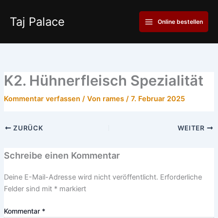
Zum
Main
Inhalt
Taj Palace
Online bestellen
Menu
springen
K2. Hühnerfleisch Spezialität
Kommentar verfassen
/ Von
rames
/
7. Februar 2025
ZURÜCK
WEITER
Schreibe einen Kommentar
Deine E-Mail-Adresse wird nicht veröffentlicht.
Erforderliche
Felder sind mit
*
markiert
Kommentar
*