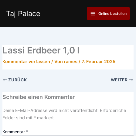
Zum
Main
Inhalt
Taj Palace
Online bestellen
Menu
springen
Lassi Erdbeer 1,0 l
Kommentar verfassen
/ Von
rames
/
7. Februar 2025
ZURÜCK
WEITER
Schreibe einen Kommentar
Deine E-Mail-Adresse wird nicht veröffentlicht.
Erforderliche
Felder sind mit
*
markiert
Kommentar
*