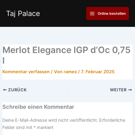
Zum
Main
Inhalt
Taj Palace
Online bestellen
Menu
springen
Merlot Elegance IGP d‘Oc 0,75
l
Kommentar verfassen
/ Von
rames
/
7. Februar 2025
ZURÜCK
WEITER
Schreibe einen Kommentar
Deine E-Mail-Adresse wird nicht veröffentlicht.
Erforderliche
Felder sind mit
*
markiert