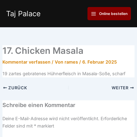
Zum
Main
Inhalt
Taj Palace
Online bestellen
Menu
springen
17. Chicken Masala
Kommentar verfassen
/ Von
rames
/
6. Februar 2025
19 zartes gebratenes Hühnerfleisch in Masala-Soße, scharf
ZURÜCK
WEITER
Schreibe einen Kommentar
Deine E-Mail-Adresse wird nicht veröffentlicht.
Erforderliche
Felder sind mit
*
markiert