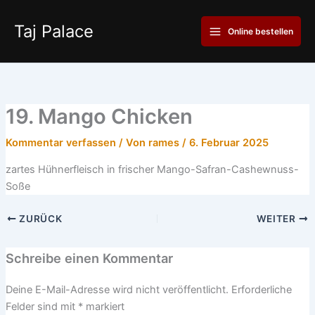
Zum
Main
Inhalt
Taj Palace
Online bestellen
Menu
springen
19. Mango Chicken
Kommentar verfassen
/ Von
rames
/
6. Februar 2025
zartes Hühnerfleisch in frischer Mango-Safran-Cashewnuss-
Soße
ZURÜCK
WEITER
Schreibe einen Kommentar
Deine E-Mail-Adresse wird nicht veröffentlicht.
Erforderliche
Felder sind mit
*
markiert