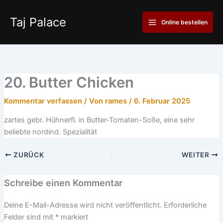
Zum
Main
Inhalt
Taj Palace
Online bestellen
Menu
springen
20. Butter Chicken
Kommentar verfassen
/ Von
rames
/
6. Februar 2025
zartes gebr. Hühnerfl. in Butter-Tomaten-Soße, eine sehr
beliebte nordind. Spezialität
ZURÜCK
WEITER
Schreibe einen Kommentar
Deine E-Mail-Adresse wird nicht veröffentlicht.
Erforderliche
Felder sind mit
*
markiert