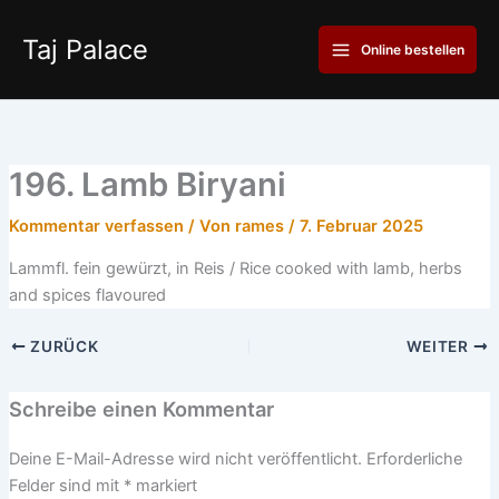
Zum
Main
Inhalt
Taj Palace
Online bestellen
Menu
springen
196. Lamb Biryani
Kommentar verfassen
/ Von
rames
/
7. Februar 2025
Lammfl. fein gewürzt, in Reis / Rice cooked with lamb, herbs
and spices flavoured
ZURÜCK
WEITER
Schreibe einen Kommentar
Deine E-Mail-Adresse wird nicht veröffentlicht.
Erforderliche
Felder sind mit
*
markiert