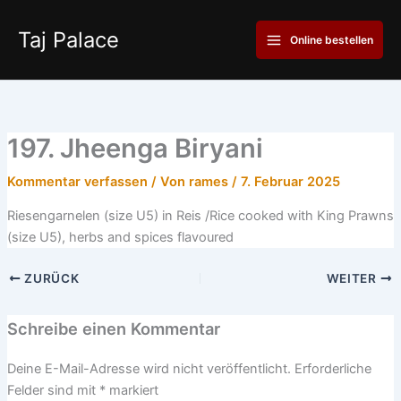
Zum
Main
Inhalt
Taj Palace
Online bestellen
Menu
springen
197. Jheenga Biryani
Kommentar verfassen
/ Von
rames
/
7. Februar 2025
Riesengarnelen (size U5) in Reis /Rice cooked with King Prawns
(size U5), herbs and spices flavoured
ZURÜCK
WEITER
Schreibe einen Kommentar
Deine E-Mail-Adresse wird nicht veröffentlicht.
Erforderliche
Felder sind mit
*
markiert