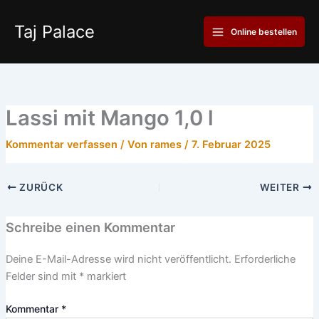
Zum
Main
Inhalt
Taj Palace
Online bestellen
Menu
springen
Lassi mit Mango 1,0 l
Kommentar verfassen
/ Von
rames
/
7. Februar 2025
ZURÜCK
WEITER
Schreibe einen Kommentar
Deine E-Mail-Adresse wird nicht veröffentlicht.
Erforderliche
Felder sind mit
*
markiert
Kommentar
*