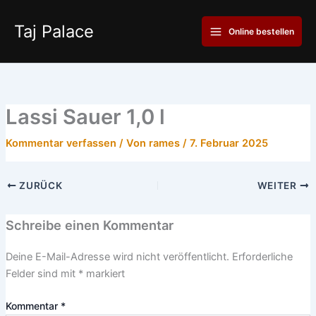
Zum
Main
Inhalt
Taj Palace
Online bestellen
Menu
springen
Lassi Sauer 1,0 l
Kommentar verfassen
/ Von
rames
/
7. Februar 2025
ZURÜCK
WEITER
Schreibe einen Kommentar
Deine E-Mail-Adresse wird nicht veröffentlicht.
Erforderliche
Felder sind mit
*
markiert
Kommentar
*